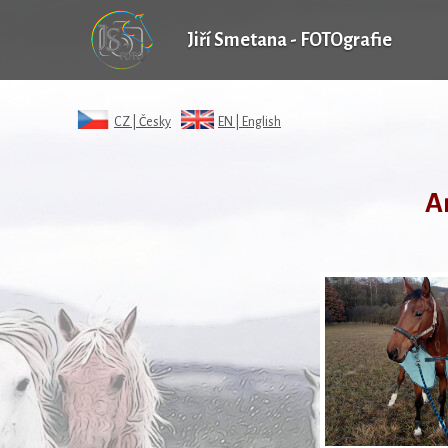
Jiří Smetana - FOTOgrafie
CZ |
Česky
EN |
English
A