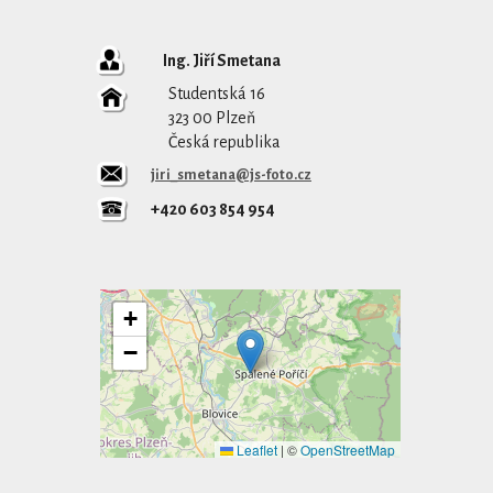
Ing. Jiří Smetana
Studentská 16
323 00 Plzeň
Česká republika
jiri_smetana@js-foto.cz
+420 603 854 954