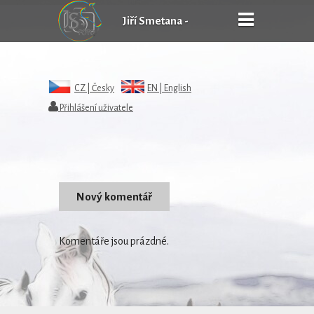
Jiří Smetana -
FOTOgrafie
CZ |
Česky
EN |
English
Přihlášení uživatele
Komentáře jsou prázdné.