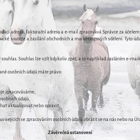
 dodací adresu, fakturační adresu a e-mail zpracovává Správce za účele
nické soutěže a zasílání obchodních a marketingových sdělení. Tyto ú
souhlas. Souhlas lze vzít kdykoliv zpět, a to například zasláním e-mai
aně osobních údajů máte právo:
daje zpracováváme,
osobních údajů,
chat aktualizovat nebo opravit,
uvisejících se zpracováním osobních údajů obrátit se na nás nebo na Úř
Závěrečná ustanovení