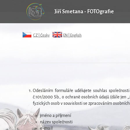
Jiří Smetana - FOTOgrafie
CZ |
Česky
EN |
English
Odesláním formuláře udělujete souhlas společnost
č.101/2000 Sb., o ochraně osobních údajů (dále jen
fyzických osob v souvislosti se zpracováním osobních
jméno a příjmení
název společnosti
e-mail