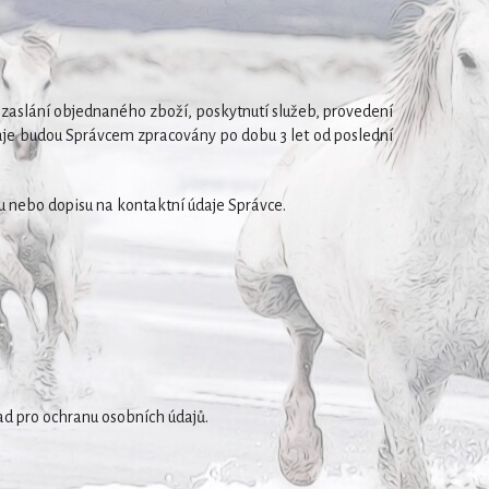
m zaslání objednaného zboží, poskytnutí služeb, provedení
daje budou Správcem zpracovány po dobu 3 let od poslední
lu nebo dopisu na kontaktní údaje Správce.
ad pro ochranu osobních údajů.