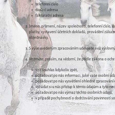
telefonní číslo
dodací adresa
fakturační adresa
Jméno, příjmení, název společnosti, telefonní číslo,
platby, vystavení účetních dokladů, provádění zákaz
objednávky.
S výše uvedeným zpracováním udělujete svůj výslovný 
Vezměte, prosím, na vědomí, že podle zákona o ochr
vzít souhlas kdykoliv zpět,
požadovat po nás informaci, jaké vaše osobní ú
požadovat po nás vysvětlení ohledně zpracování 
vyžádat si u nás přístup k těmto údajům a tyto ne
požadovat po nás výmaz těchto osobních údajů,
v případě pochybností o dodržování povinností so