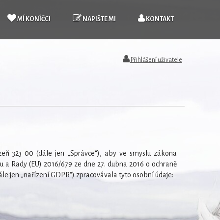
MÍ KONÍČCI
NAPIŠTE MI
KONTAKT
Přihlášení uživatele
lzeň 323 00 (dále jen „Správce“), aby ve smyslu zákona
u a Rady (EU) 2016/679 ze dne 27. dubna 2016 o ochraně
ále jen „nařízení GDPR“) zpracovávala tyto osobní údaje: